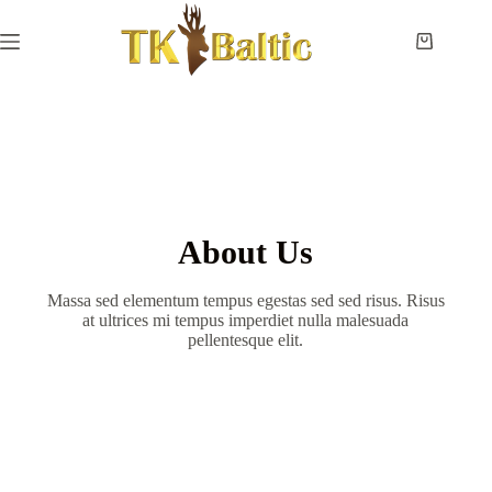
Home
Payment
and
delivery
Instructions
Measurements
Eye
About Us
sizes
Contact
Massa sed elementum tempus egestas sed sed risus. Risus
Us
at ultrices mi tempus imperdiet nulla malesuada
pellentesque elit.
Lifesize
forms
Shoulder
& neck
forms
Pedestal