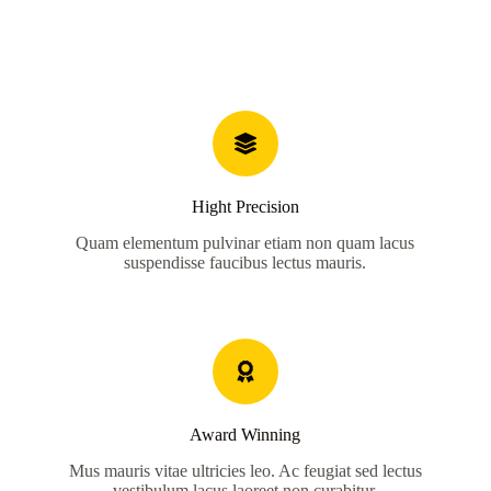
Rugshell
forms
Birds
Glass
eyes
(KL)
Accesories
Supplies
Hight Precision
Quam elementum pulvinar etiam non quam lacus
suspendisse faucibus lectus mauris.
Award Winning
Mus mauris vitae ultricies leo. Ac feugiat sed lectus
vestibulum lacus laoreet non curabitur.